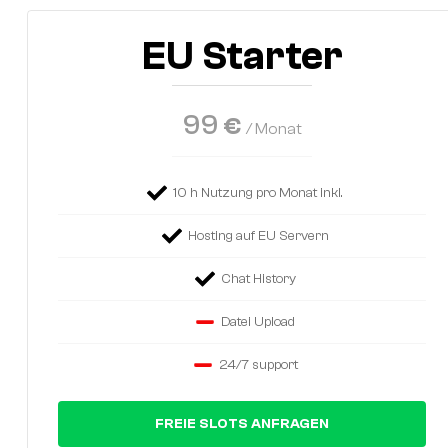
EU Starter
99
€
/ Monat
10 h Nutzung pro Monat inkl.
Hosting auf EU Servern
Chat History
Datei Upload
24/7 support
FREIE SLOTS ANFRAGEN