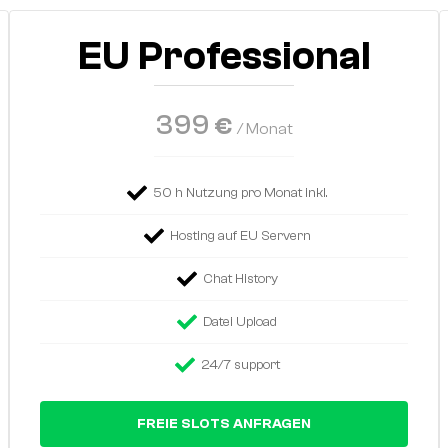
EU Professional
399
€
/ Monat
50 h Nutzung pro Monat inkl.
Hosting auf EU Servern
Chat History
Datei Upload
24/7 support
FREIE SLOTS ANFRAGEN